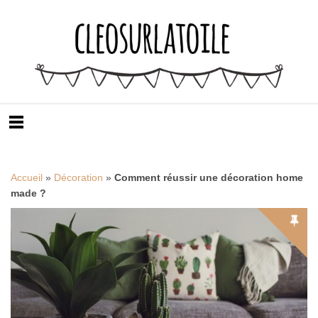
Accueil
»
Décoration
»
Comment réussir une décoration home
made ?