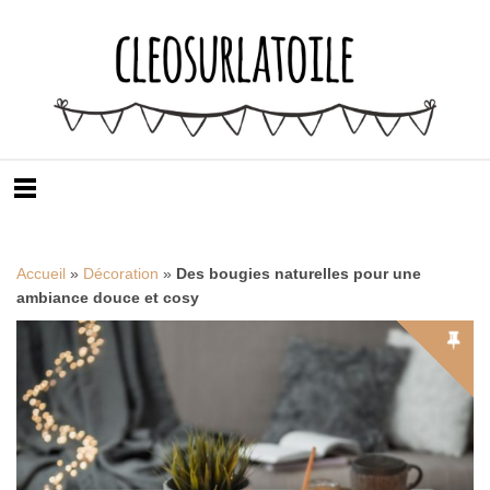
Accueil
»
Décoration
»
Des bougies naturelles pour une
ambiance douce et cosy